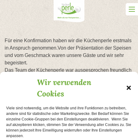
Skip
to
content
Für eine Konfirmation haben wir die Küchenperle erstmals
in Anspruch genommen.Von der Präsentation der Speisen
und vom Geschmack waren unsere Gäste und wir sehr
begeistert.
Das Team der Küchenperle war ausgesprochen freundlich
und hilfsbereit.
Wir verwenden
Unser Fazit:Sehr außergewöhnlich kulinarische
Cookies
Darbietung.Freundlicher Service und sehr gute Beratung!
Viele sind notwendig, um die Website und ihre Funktionen zu betreiben,
Beitragsnavigation
Es war sooo lecker!
Das Essen war super!!!
andere sind für statistische oder Marketingzwecke. Bei Bedarf können Sie
einzelne Cookie-Gruppen bei den Einstellungen deaktivieren. Wenn Sie
auf akzeptieren klicken, stimmen Sie der Verwendung aller Cookies zu. Sie
können jederzeit Ihre Einwilligung widerrufen oder Ihre Einstellungen
AGB
Kontakt
Impressum
Datenschutzerklärung
anpassen.