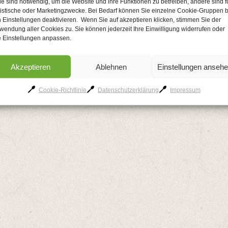
le sind notwendig, um die Website und ihre Funktionen zu betreiben, andere sind f
tistische oder Marketingzwecke. Bei Bedarf können Sie einzelne Cookie-Gruppen b
 Einstellungen deaktivieren. Wenn Sie auf akzeptieren klicken, stimmen Sie der
wendung aller Cookies zu. Sie können jederzeit Ihre Einwilligung widerrufen oder
e Einstellungen anpassen.
Akzeptieren
Ablehnen
Einstellungen anseh
AGB
Kontakt
Impressum
Datenschutzerklärung
Cookie-Richtlinie
Cookie-Richtlinie
Datenschutzerklärung
Impressum