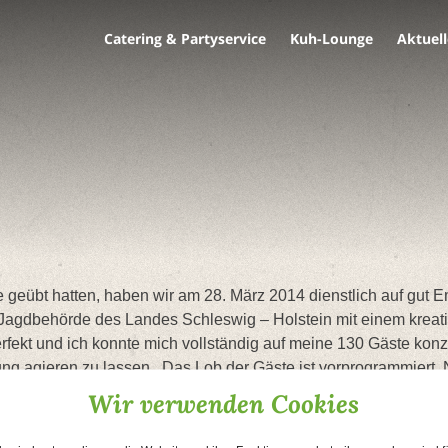
Catering & Partyservice
Kuh-Lounge
Aktuell
geübt hatten, haben wir am 28. März 2014 dienstlich auf gut 
 Jagdbehörde des Landes Schleswig – Holstein mit einem kreati
rfekt und ich konnte mich vollständig auf meine 130 Gäste konz
hrung agieren zu lassen . Das Lob der Gäste ist vorprogrammier
achdenken: Die Küchenperle ist unsere erste Adresse.
Wir verwenden Cookies