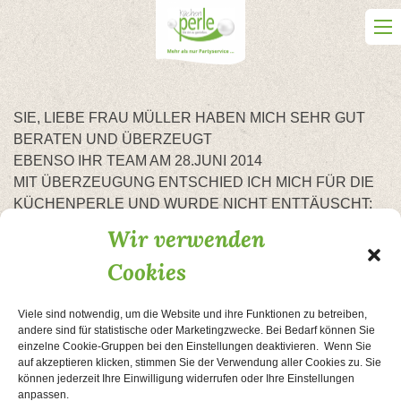
Skip
to
content
SIE, LIEBE FRAU MÜLLER HABEN MICH SEHR GUT
BERATEN UND ÜBERZEUGT
EBENSO IHR TEAM AM 28.JUNI 2014
MIT ÜBERZEUGUNG ENTSCHIED ICH MICH FÜR DIE
KÜCHENPERLE UND WURDE NICHT ENTTÄUSCHT:
ICH DANKE IHNEN ALLEN SEHR UND MEINE GÄSTE
Wir verwenden
AUCH. WIR SIND ALLE SEHR SCHMACKHAFT
Cookies
VERWÖHNT WORDEN UND DAS AUGE HAT AUCH MIT
GEGESSEN.iHNEN UND IHREM TEAM WEITERHIN
GUTES GELINGEN: WIR SEHEN UNS WIEDER.
Viele sind notwendig, um die Website und ihre Funktionen zu betreiben,
andere sind für statistische oder Marketingzwecke. Bei Bedarf können Sie
MARGRIT KORBS KLEIN RÖNNAU k
einzelne Cookie-Gruppen bei den Einstellungen deaktivieren. Wenn Sie
auf akzeptieren klicken, stimmen Sie der Verwendung aller Cookies zu. Sie
können jederzeit Ihre Einwilligung widerrufen oder Ihre Einstellungen
Beitragsnavigation
Herzlichen Dank!
Sommerfest
anpassen.