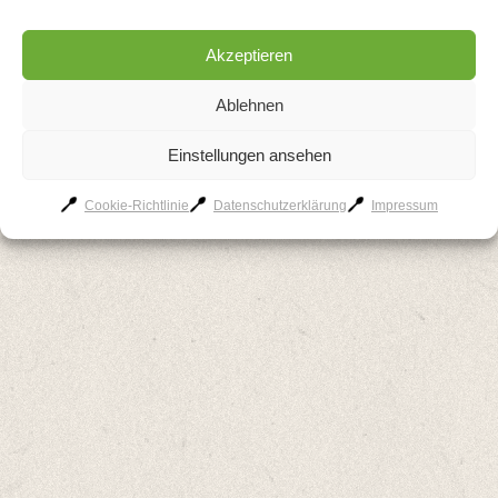
Akzeptieren
AGB
Kontakt
Impressum
Datenschutzerklärung
Cookie-Richtlinie
Ablehnen
Einstellungen ansehen
Cookie-Richtlinie
Datenschutzerklärung
Impressum