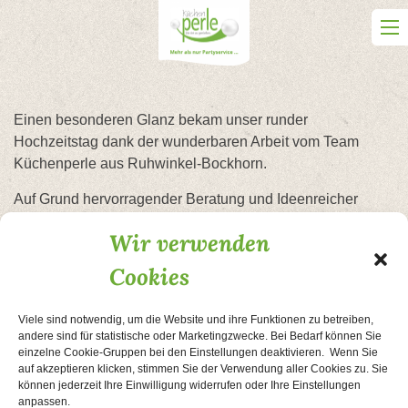
Skip
to
content
Einen besonderen Glanz bekam unser runder
Hochzeitstag dank der wunderbaren Arbeit vom Team
Küchenperle aus Ruhwinkel-Bockhorn.
Auf Grund hervorragender Beratung und Ideenreicher
Zusammenstellung des Menüs wurde der kulinarische
Wir verwenden
Auftakt und somit unser Abend ein voller Erfolg.
Cookies
Vielen, vielen Dank
Familie Johannsen
Viele sind notwendig, um die Website und ihre Funktionen zu betreiben,
andere sind für statistische oder Marketingzwecke. Bei Bedarf können Sie
einzelne Cookie-Gruppen bei den Einstellungen deaktivieren. Wenn Sie
auf akzeptieren klicken, stimmen Sie der Verwendung aller Cookies zu. Sie
können jederzeit Ihre Einwilligung widerrufen oder Ihre Einstellungen
Beitragsnavigation
Ein Dank an liebe Begleiter
Hoffest der Superlative
anpassen.