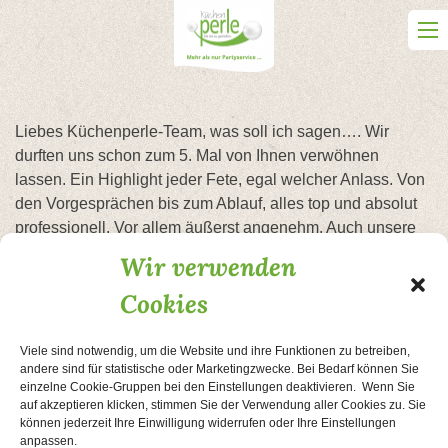
Skip
to
content
Liebes Küchenperle-Team, was soll ich sagen…. Wir
durften uns schon zum 5. Mal von Ihnen verwöhnen
lassen. Ein Highlight jeder Fete, egal welcher Anlass. Von
den Vorgesprächen bis zum Ablauf, alles top und absolut
professionell. Vor allem äußerst angenehm. Auch unsere
Gäste waren begeistert. Gerne wieder. Bis zum nächsten
Wir verwenden
Mal und viele Grüße.
Cookies
Beitragsnavigation
Brunch zum Geburtstag!
Hochzeit
Viele sind notwendig, um die Website und ihre Funktionen zu betreiben,
andere sind für statistische oder Marketingzwecke. Bei Bedarf können Sie
einzelne Cookie-Gruppen bei den Einstellungen deaktivieren. Wenn Sie
auf akzeptieren klicken, stimmen Sie der Verwendung aller Cookies zu. Sie
AGB
Kontakt
Impressum
Datenschutzerklärung
können jederzeit Ihre Einwilligung widerrufen oder Ihre Einstellungen
Cookie-Richtlinie
anpassen.