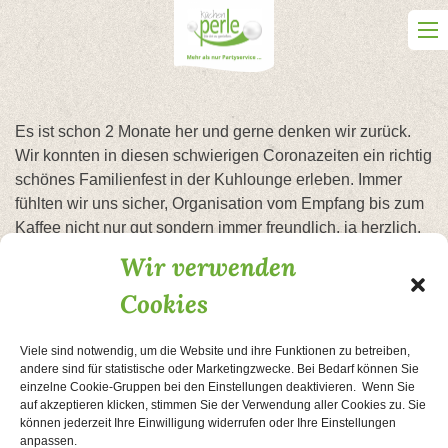
Skip
to
content
Es ist schon 2 Monate her und gerne denken wir zurück.
Wir konnten in diesen schwierigen Coronazeiten ein richtig
schönes Familienfest in der Kuhlounge erleben. Immer
fühlten wir uns sicher, Organisation vom Empfang bis zum
Kaffee nicht nur gut sondern immer freundlich, ja herzlich.
Ein großartiges Buffet, dass wir gemeinsam in der guten
Wir verwenden
Beratung zusammengestellt haben. Das alles im schön
Cookies
dekorierten Raum.
Es war toll und wir freuen uns auf das nächste Jahr um dort
unsere Goldene Hochzeit festlich zu feiern.
Viele sind notwendig, um die Website und ihre Funktionen zu betreiben,
andere sind für statistische oder Marketingzwecke. Bei Bedarf können Sie
einzelne Cookie-Gruppen bei den Einstellungen deaktivieren. Wenn Sie
Beitragsnavigation
auf akzeptieren klicken, stimmen Sie der Verwendung aller Cookies zu. Sie
Hochzeit im Garten
Hochzeitsfeier
können jederzeit Ihre Einwilligung widerrufen oder Ihre Einstellungen
anpassen.