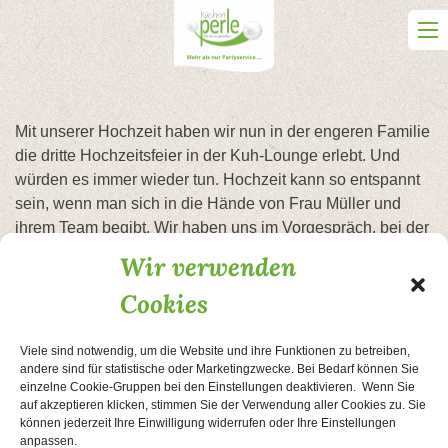
Skip
to
content
Mit unserer Hochzeit haben wir nun in der engeren Familie
die dritte Hochzeitsfeier in der Kuh-Lounge erlebt. Und
würden es immer wieder tun. Hochzeit kann so entspannt
sein, wenn man sich in die Hände von Frau Müller und
ihrem Team begibt. Wir haben uns im Vorgespräch, bei der
Planung der Torte, des Buffets und der Dekoration sehr
Wir verwenden
sehr gut aufgehoben gefühlt. Wir durften in der
Cookies
wundervollen Location unsere Traumhochzeit feiern. Es
war einfach alles perfekt. Vielen herzlichen Dank an Frau
Müller und ihr tolles Team!
Viele sind notwendig, um die Website und ihre Funktionen zu betreiben,
andere sind für statistische oder Marketingzwecke. Bei Bedarf können Sie
einzelne Cookie-Gruppen bei den Einstellungen deaktivieren. Wenn Sie
Beitragsnavigation
auf akzeptieren klicken, stimmen Sie der Verwendung aller Cookies zu. Sie
Unsere Hochzeitsfeier
Konfirmation
können jederzeit Ihre Einwilligung widerrufen oder Ihre Einstellungen
anpassen.