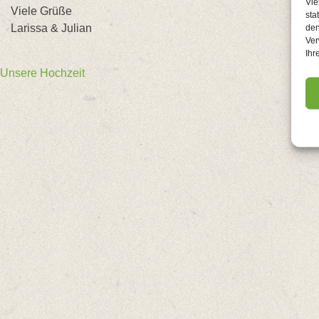
Vie
Viele Grüße
sta
Larissa & Julian
den
Ver
Ihr
Beitragsnavigation
Unsere Hochzeit