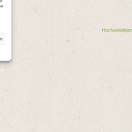
ür
ei
Hochzeitsfeier
en