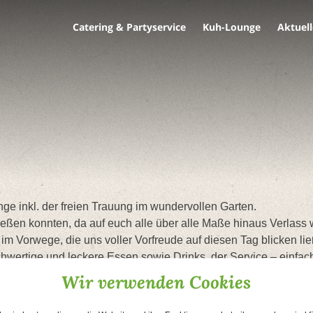
Catering & Partyservice
Kuh-Lounge
Aktuell
nge inkl. der freien Trauung im wundervollen Garten.
eßen konnten, da auf euch alle über alle Maße hinaus Verlass 
m Vorwege, die uns voller Vorfreude auf diesen Tag blicken li
wertige und leckere Essen sowie Drinks, der Service – einfach
erer Gäste, die es uns mehrmals gespiegelt haben.
Wir verwenden Cookies
nseren schönsten Tag, liebes Küchenperle-Team“. Dieser Tag bl
wieder 🙂