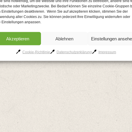
le sind notwendig, um die Website und ihre Funktionen zu betreiben, andere sind f
tistische oder Marketingzwecke. Bei Bedarf können Sie einzelne Cookie-Gruppen b
 Einstellungen deaktivieren. Wenn Sie auf akzeptieren klicken, stimmen Sie der
wendung aller Cookies zu. Sie können jederzeit Ihre Einwilligung widerrufen oder
e Einstellungen anpassen.
Akzeptieren
Ablehnen
Einstellungen anseh
Cookie-Richtlinie
Datenschutzerklärung
Impressum
AGB
Kontakt
Impressum
Datenschutzerklärung
Cookie-Richtlinie