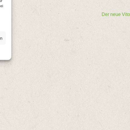
ür
ei
Der neue Vito
en