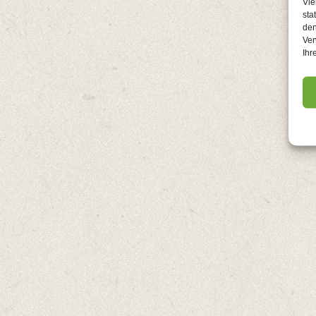
Vie
sta
den
Beitragsnavigation
Ver
Ihr