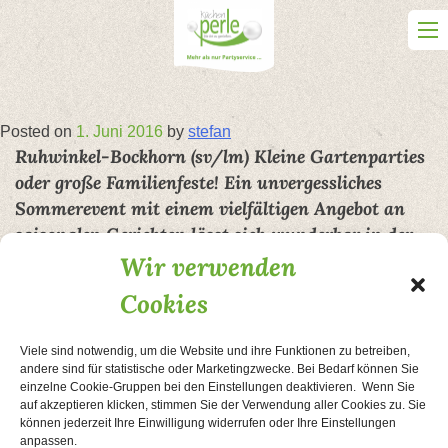
Skip
to
content
Posted on
1. Juni 2016
by
stefan
Ruhwinkel-Bockhorn (sv/lm) Kleine Gartenparties
oder große Familienfeste! Ein unvergessliches
Sommerevent mit einem vielfältigen Angebot an
saisonalen Gerichten lässt sich wunderbar in der
Kuh-Lounge der Küchenperle feiern. Das
Wir verwenden
Eventteam steht für Feierlichkeiten jeglicher Art
Cookies
zur Verfügung.
Damit auch der Gastgeber seine Zeit nutzen kann, um sein
Viele sind notwendig, um die Website und ihre Funktionen zu betreiben,
andere sind für statistische oder Marketingzwecke. Bei Bedarf können Sie
Fest zu genießen, bietet das Team der Küchenperle einen
einzelne Cookie-Gruppen bei den Einstellungen deaktivieren. Wenn Sie
Rundum-Service an. „Vorab führen wir gerne ein
auf akzeptieren klicken, stimmen Sie der Verwendung aller Cookies zu. Sie
persönliches Beratungsgespräch, um Ihr Event perfekt
können jederzeit Ihre Einwilligung widerrufen oder Ihre Einstellungen
anpassen.