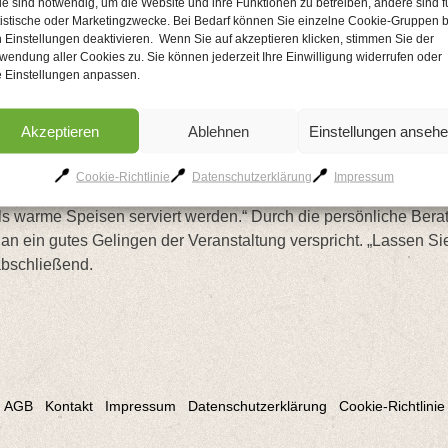
le sind notwendig, um die Website und ihre Funktionen zu betreiben, andere sind f
tistische oder Marketingzwecke. Bei Bedarf können Sie einzelne Cookie-Gruppen b
 Einstellungen deaktivieren. Wenn Sie auf akzeptieren klicken, stimmen Sie der
wendung aller Cookies zu. Sie können jederzeit Ihre Einwilligung widerrufen oder
e Einstellungen anpassen.
le. Ob Familienfeier, großes Event oder gemütliches Zu
Akzeptieren
Ablehnen
Einstellungen anseh
Cookie-Richtlinie
Datenschutzerklärung
Impressum
ie Ihr Event in bester Erinnerung lassen“, so Britta Müller, G
 als warme Speisen serviert werden.“ Durch die persönliche Ber
ein gutes Gelingen der Veranstaltung verspricht. „Lassen Sie
 abschließend.
AGB
Kontakt
Impressum
Datenschutzerklärung
Cookie-Richtlinie