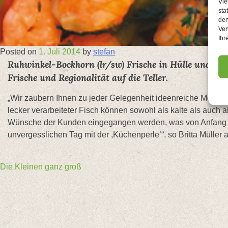
Vie
sta
den
Ver
Ihr
Posted on
1. Juli 2014
by
stefan
Ruhwinkel-Bockhorn (lr/sw) Frische in Hülle und Fül
Frische und Regionalität auf die Teller.
„Wir zaubern Ihnen zu jeder Gelegenheit ideenreiche Menüs, d
lecker verarbeiteter Fisch können sowohl als kalte als auch
Wünsche der Kunden eingegangen werden, was von Anfang an 
unvergesslichen Tag mit der ,Küchenperle’“, so Britta Müller
Beitragsnavigation
Die Kleinen ganz groß