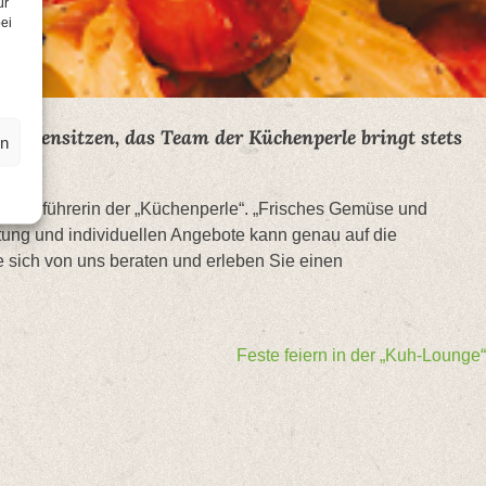
ür
ei
sammensitzen, das Team der Küchenperle bringt stets
en
eschäftsführerin der „Küchenperle“. „Frisches Gemüse und
atung und individuellen Angebote kann genau auf die
 sich von uns beraten und erleben Sie einen
Feste feiern in der „Kuh-Lounge“