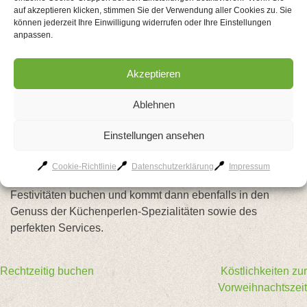
auf akzeptieren klicken, stimmen Sie der Verwendung aller Cookies zu. Sie
Küchenperlenart, Honigbraten, köstliche Beilagen, viele
können jederzeit Ihre Einwilligung widerrufen oder Ihre Einstellungen
winterliche Überraschungen sowie weihnachtliche
anpassen.
Dessertvariationen auf den Tisch. Auch allen Vegetariern
werden außergewöhnliche Gaumengenüsse geboten,
Akzeptieren
bevor auf die Tanzfläche gebeten wird und man sich
gemeinsam mit anderen Firmen, Vereinen und
Ablehnen
Freundeskreises ins Tanzvergnügen stürzen kann. So
erwartet die Gäste der Firmenweihnachtsfeier am 2.
Einstellungen ansehen
Dezember ein rundum herrliches Erlebnis für Seele, Herz
und Körper. Natürlich kann man die Kuh-Lounge auch für
Cookie-Richtlinie
Datenschutzerklärung
Impressum
seine individuelle Weihnachtsfeier oder andere
Festivitäten buchen und kommt dann ebenfalls in den
Genuss der Küchenperlen-Spezialitäten sowie des
perfekten Services.
Beitragsnavigation
Rechtzeitig buchen
Köstlichkeiten zur
Vorweihnachtszeit