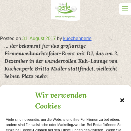
Skip
to
content
Posted on
31. August 2017
by
kuechenperle
… der bekommt für das großartige
Firmenweihnachtsfeier-Event mit DJ, das am 2.
Dezember in der wundervollen Kuh-Lounge von
Küchenperle Britta Müller stattfindet, vielleicht
keinen Platz mehr.
Alle, die rechtzeitig für ihre Gruppe einen Tisch reserviert
Wir verwenden
haben, dürfen sich auf ein All-inclusive-Weihnachtspaket
der Extraklasse freuen, bei dem man in der festlich
Cookies
dekorierten Kuh-Lounge in Ruhwinkel mit einem
umfangreichen Weihnachtsbuffet, das selbst
Viele sind notwendig, um die Website und ihre Funktionen zu betreiben,
Feinschmecker begeistert, verwöhnt wird. Unter anderem
andere sind für statistische oder Marketingzwecke. Bei Bedarf können Sie
kommen Holsteiner Ente, Wildspezialitäten nach
einzelne Cookie-Gruppen bei den Einstellungen deaktivieren. Wenn Sie